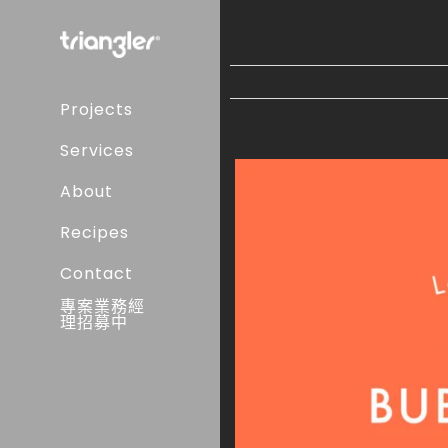
Skip
to
content
Projects
Services
About
Recipes
Contact
專案業務經
理招募中