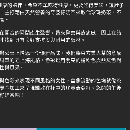
追求食在健康的夥伴，希望不單吃得健康，更要吃得美味，讓肚子
，主打藉由天然營養的奇亞籽奶茶來取代珍珠奶茶，不
高。
在開合的瞬間產生聲響，帶來驚喜與療癒感。因此在結
才找到具有良好支撐度與耐用的紙材。
辦公桌上增添一份優雅品味，我們將東方美人茶的意象
風華的老上海風格，色彩選用明亮的橘粉色與藍灰色對
性與風采。
與色彩來表現不同風格的女性，盒側流動的色塊就像茶
燙金加工來呈現飄散在杯中的珍貴奇亞籽。悠閒的午後
籽奶茶吧！