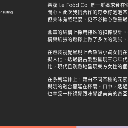
樂腹 Le Foöd Co. 是一群
開心。此次我們合作的奇亞籽泡泡茶
nsulting
但美味有飽足感，更不必擔心熱量過
盒蓋的結構上採用特殊的扣榫設計，
構與紙張的選擇上做了多次的測試，
在包裝視覺呈現上希望讓小資女們在
擬人化，透過復古髮型呈現三〇年代
比，現代且別緻地呈現東方女性的個
在系列延伸上，藉由不同茶種的元素
與奶的融合蔓延在杯裏、口中，透過
也享受一杯視覺跟味覺都美美的奇亞