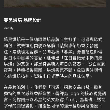
暮黑烘焙 品牌設計
Identity
暮黑烘焙是一個精緻烘焙品牌，主打手工可頌與歐式
麵包。試營運期間便以酥脆口感與濃郁奶香引發關
注，累積穩定客群。品牌名稱「暮黑」源自麵包師傅
對日本中目黑的喜愛，延伸出「在日暮微光中仍持續
烘焙」的意象。那是身為職人每日的節奏——從白晝到
夜幕，持續揉製麵團、烘焙香氣不斷，象徵專注與恆
心的烘焙精神，營造出日式而詩意的品味氛圍。
在品牌識別上，我們從「可頌」招牌商品出發，將其
獨特的層次感與香酥造型，轉譯為 logo 的核心視覺語
言。商標圖形以暮黑的英文縮寫「mh」為基礎，透過
字母的曲線變化，描繪出可頌的弧形輪廓與層疊感。