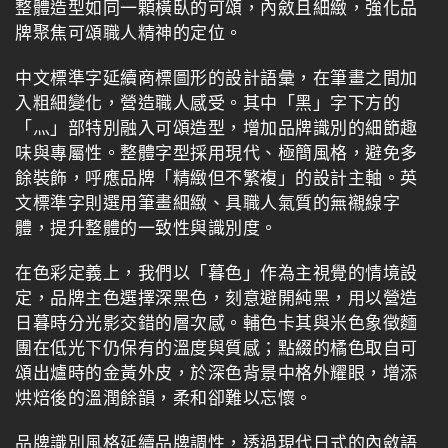
整體造型如同一顆橫臥的可頌，內斂且細緻，強化品
牌聚焦可頌職人精神的定位。
中文標準字延續商標圖形的設計語彙，在筆畫之間加
入粗細變化，營造職人感受。其中「黑」字下方的
「灬」部特別融入可頌造型，增加品牌識別的細節趣
味與專屬性。整體字型採用現代、極簡風格，避免多
餘裝飾，呼應品牌「精緻但不繁複」的設計主軸。英
文標準字則選用筆畫細緻、具職人氣質的無襯線字
體，提升整體的一致性與識別度。
在色彩定義上，我們以「暮色」作為主視覺的情境設
定，品牌主色選擇深黑色，刻意避開純黑，用以營造
日暮時分光影交錯的層次感。輔色卡其與米色象徵麵
團在低光下仍保有的溫度與質感；點綴的橘色取自可
頌出爐時的金黃外皮，於深色背景中格外耀眼，增添
烘焙後的溫潤餘韻，柔和卻難以忘懷。
品牌識別風格延續品牌調性，透過現代日式的內斂語