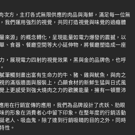
肉次方，主打各式無限供應的肉品與海鮮，滿足每一位無
，我們運用強烈的視覺，共同打造視覺與味覺的過癮體
量來源」的概念轉化，呈現能量如電力爆發的震撼，以
單、食器、餐廳空間等大小延伸物，將餐廳塑造成一座
力，展現電力四射的視覺效果，黑與金的品牌色，也呼
。
膩筆觸刻畫出富有生命力的牛、豬、雞與魷魚，與肉之
視的滿版牆面與服裝上，凸顯食材的新鮮生猛與日式風
覺上更感受到強大燒肉之力的歡騰能量，擁有一頓豐沛
泛應用在行銷宣傳的應用，我們為品牌設計了虎妖、肋眼
味的形象在消費者心中留下印象。在整年度的行銷活動
誕老人、吸血鬼，除了達到行銷吸睛的目的之外，同時
特性。