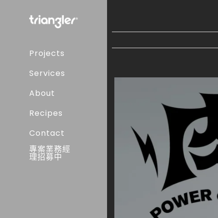
Skip
to
content
Projects
Services
About
Recipes
Contact
專案業務經
理招募中