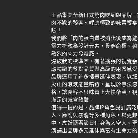
王品集團全新日式燒肉吃到飽品牌—
肉不歡的饕客。呼應極致的味蕾饗宴
驗！
我們將「肉的蛋白質被消化後成為能
電力符號為設計元素，貫穿商標、菜
熱烈的肉力發電廠。
爆破狀的標準字，有著擴張的視覺張
應精緻的餐點品質與高級的用餐感受
品牌運用了許多插畫延伸表現，以細
火山的滾滾能量噴發，呈現於無法忽
格，讓食客不只味蕾上大快朵頤，視
滿足的感官體驗。
值得一提的是，品牌IP角色設計廣
人、麋鹿與暴龍等多種角色，以更趣
中，虎妖隨著節日化身為太空人、聖
演譯出品牌多元延伸與富有生命力的