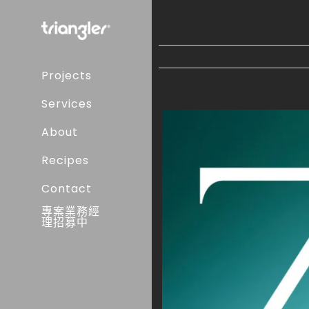
Skip
to
content
Projects
Services
About
Recipes
Contact
專案業務經
理招募中