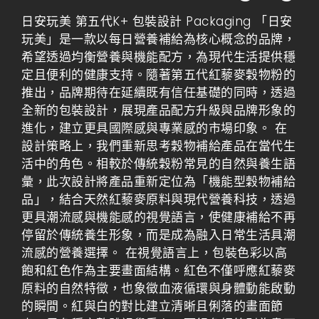
日安玩美 第五代K+ 包裝設計 Packaging 「日安
玩美」是一款以每日營養補給為核心概念的品牌，
希望透過均衡營養與機能配方，為現代生活提供穩
定且便利的健康支持。隨著第五代紅藜麥穀物粉的
推出，品牌期待在延續既有信任基礎的同時，透過
全新的包裝設計，展現產品配方升級與品牌形象的
進化，建立更具國際感與專業感的市場印象。 在
設計策略上，我們重新思考穀物補給產品在當代生
活中的角色。相較於傳統穀粉常見的自然與養生語
彙，此次設計將產品重新定位為「機能型穀物補給
品」，結合天然紅藜麥原料與現代營養科技，透過
更具潮流感與機能感的視覺語言，使健康補給不再
停留於傳統養生形象，而是成為融入日常生活具潮
流感的營養選擇。 在視覺語言上，包裝色彩以高
飽和紅色作為主要畫面結構。紅色不僅呼應紅藜麥
原料的自然特徵，也象徵血液循環與身體動能啟動
的瞬間。紅與白的對比建立清晰且俐落的畫面節