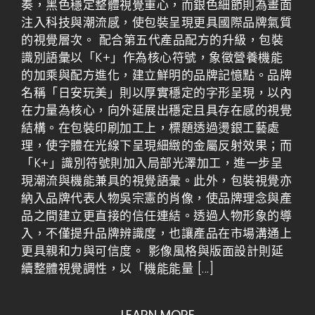
奏，黑色穩定整體視覺重心，而銀色細節則為畫面
注入科技與潮流感，使包裝呈現更具國際品牌氣質
的視覺層次。 配合第五代產品配方的升級，包裝
識別語彙以「K+」作為核心符號，象徵營養機能
的加乘與配方進化，建立鮮明的品牌記憶點。品牌
名稱「日安玩美」則以厚實穩定的字形呈現，以內
在力量為核心，向外延展出穩定且具存在感的視覺
結構。在包裝印刷加工上，標題透過燙銀工藝處
理，使字體在光線下呈現細緻的金屬反射效果；而
「K+」識別符號則加入局部光澤加工，進一步呈
現潮流與機能兼具的視覺語彙。此外，包裝視覺亦
納入品牌代表人物吳宗憲的肖像，使品牌理念與產
品之間建立更直接的信任連結。透過人物形象的導
入，不僅提升品牌辨識度，也讓產品在市場溝通上
更具親和力與可信度。 影像風格與版面設計則延
續整體視覺調性，以「機能能量
[...]
LEARN MORE