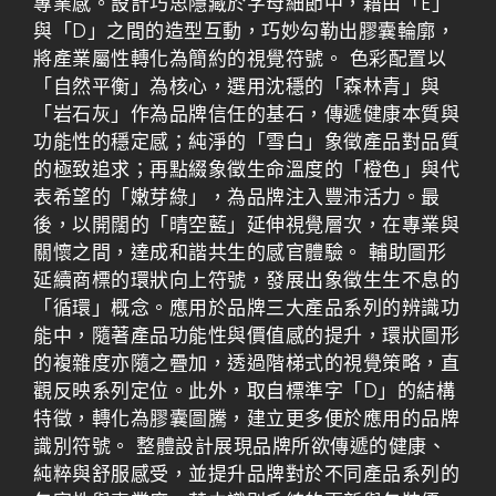
專業感。設計巧思隱藏於字母細節中，藉由「E」
與「D」之間的造型互動，巧妙勾勒出膠囊輪廓，
將產業屬性轉化為簡約的視覺符號。 色彩配置以
「自然平衡」為核心，選用沈穩的「森林青」與
「岩石灰」作為品牌信任的基石，傳遞健康本質與
功能性的穩定感；純淨的「雪白」象徵產品對品質
的極致追求；再點綴象徵生命溫度的「橙色」與代
表希望的「嫩芽綠」，為品牌注入豐沛活力。最
後，以開闊的「晴空藍」延伸視覺層次，在專業與
關懷之間，達成和諧共生的感官體驗。 輔助圖形
延續商標的環狀向上符號，發展出象徵生生不息的
「循環」概念。應用於品牌三大產品系列的辨識功
能中，隨著產品功能性與價值感的提升，環狀圖形
的複雜度亦隨之疊加，透過階梯式的視覺策略，直
觀反映系列定位。此外，取自標準字「D」的結構
特徵，轉化為膠囊圖騰，建立更多便於應用的品牌
識別符號。 整體設計展現品牌所欲傳遞的健康、
純粹與舒服感受，並提升品牌對於不同產品系列的