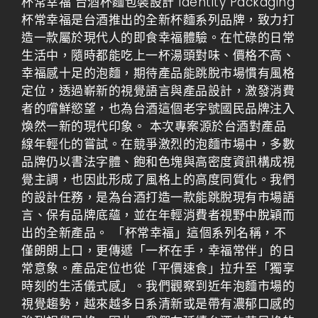
杯常幸福 台酒杯麵包裝設計 Identity Packaging
杯常幸福是台酒推出的全新杯麵系列品牌，致力打
造一款屬於現代人的即食幸福體驗。在忙碌的日常
生活中，隨時都能吃上一杯湯頭對味、價格不高、
幸福感十足的泡麵，期待產品能跳脫市場慣有風格
定位，透過嶄新的視覺語言與產品設計，激發消費
者的嚐鮮慾望，也為台酒這個老字號國民品牌注入
煥然一新的現代印象。 本次專案源於台酒對產品
線年輕化的嘗試。在競爭激烈的泡麵市場中，多數
品牌仍以書法字體、飽和色塊與高密度資訊構成視
覺主調，也因此形成了風格上的高度同質化。我們
的設計任務，是為台酒打造一款能跳脫現有市場語
言、保有品牌底蘊，並在年輕消費者視野中脫穎而
出的全新產品。 「杯常幸福」這個系列名稱，不
僅朗朗上口，更傳遞「一杯在手，幸福常伴」的日
常意象。產品定位也從「平價速食」拉升至「獨享
時刻的生活儀式感」。我們觀察到近年泡麵市場的
視覺趨勢，越來越多日系清新或是帶有濃郁口感的