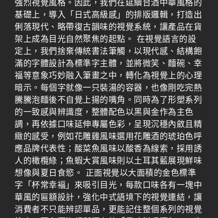
強烈視覺風格。因此，我們在延續台酒中華風格的
基礎上，導入「日式高級感」的排版邏輯，打造出
俐落現代、略帶復古韻味的視覺系統，讓產品在貨
架上成為目光自然聚焦的起點。 在視覺語言的設
定上，我們捨棄傳統書法筆觸，以現代感、結構飽
滿的字體設計為標準字主體，並將微笑、麵碗、幸
福等意象巧妙融入筆畫之中，轉化為視覺上的心理
暗示。每個字就像一只裝湯的容器，也像剛吃完熱
騰騰泡麵後不自覺上揚的嘴角。同時為了形塑系列
的一致感與辨識度，整體配色以黑與金作為主色
調，再依據口味延伸專屬色彩，呈現沉穩內斂且精
緻的感受，例如花雕雞風味選用花雕酒的琥珀色呼
應品牌代表性；酸菜魚風味以酸香為線索，採用誘
人的橄欖綠；魚蝦大賞風味則以土耳其藍展現鮮味
想像與夏日食慾。 正面視覺以大面積的金色標準
字「杯常幸褔」來吸引目光，每款口味各有一塊中
華風的匾額設計，強化中式語境下的視覺連結，讓
消費者不只能辨認單品，更能記住整個系列的視覺