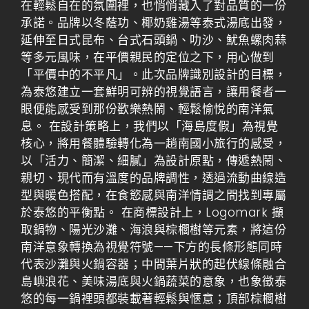
在輕鬆自在的氛圍裡，也悄悄藏入了對品質的一份
承諾。品牌以冬蔭功、椰奶雞湯等泰式湯底出發，
延伸至日式昆布、台式石頭鍋、叻沙、魷魚螺肉蒜
等多元風味，在平價親民的定位之下，用心做到
「平價中的不平凡」。此次品牌識別設計的目標，
為泰悠建立一套鮮明可辨的視覺語言，讓用餐者一
眼便能感受到那份歡樂熱鬧、輕鬆愉悅的南洋氣
息。 在設計策略上，我們以「海島度假」為視覺
核心，將用餐體驗轉化為一趟南國小旅行的感受，
以「活力、簡潔、細膩」為設計原點，傳遞熱鬧、
親切、現代而有溫度的品牌調性，透過流動曲線造
型與暖色搭配，在食慾感與南洋情調之間找到專屬
於泰悠的平衡點。 在商標設計上，Logomark 擷
取鍋物、陽光沙灘、海浪與棕櫚樹等元素，將這份
南洋意象轉換為視覺符號——下方的長條形態同時
代表沙灘與火鍋容器；中間葉片狀的起伏線條融合
島嶼浪花、美味湯底與火鍋蔬菜的意象，也象徵泰
悠的每一鍋裡頭都裝載著輕鬆與愜意；頂部棕櫚樹