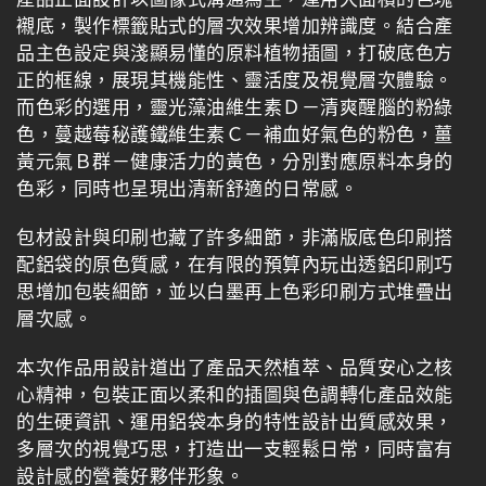
襯底，製作標籤貼式的層次效果增加辨識度。結合產
品主色設定與淺顯易懂的原料植物插圖，打破底色方
正的框線，展現其機能性、靈活度及視覺層次體驗。
而色彩的選用，靈光藻油維生素Ｄ－清爽醒腦的粉綠
色，蔓越莓秘護鐵維生素Ｃ－補血好氣色的粉色，薑
黃元氣Ｂ群－健康活力的黃色，分別對應原料本身的
色彩，同時也呈現出清新舒適的日常感。
包材設計與印刷也藏了許多細節，非滿版底色印刷搭
配鋁袋的原色質感，在有限的預算內玩出透鋁印刷巧
思增加包裝細節，並以白墨再上色彩印刷方式堆疊出
層次感。
本次作品用設計道出了產品天然植萃、品質安心之核
心精神，包裝正面以柔和的插圖與色調轉化產品效能
的生硬資訊、運用鋁袋本身的特性設計出質感效果，
多層次的視覺巧思，打造出一支輕鬆日常，同時富有
設計感的營養好夥伴形象。