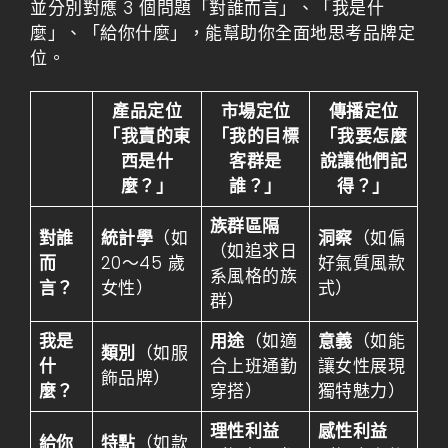
並分別對應 3 個問題「對誰而言」、「我是什
麼」、「給你什麼」，能幫助你全面地思考品牌定
位。
產品定位
市場定位
傳播定位
「我賣的東
「我的目標
「我要怎麼
西是什
客群是
說讓他們記
麼？」
誰？」
得？」
族群區隔
對誰
統計學
（如
洞察
（如偏
（如追求日
而
20～45 歲
好氣質風款
系風格的族
言？
女性）
式）
群）
我是
用途
（如適
意義
（如能
類別
（如服
什
合上班通勤
讓女性展現
飾品牌）
麼？
穿搭）
獨特魅力）
理性利益
感性利益
給你
特點
（如款