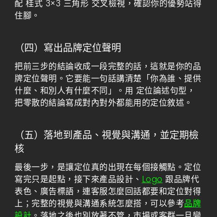
配
桂式 3×3 三角形
交叉檢視，確認你的優勢站得
住腳。
（四）寫出品牌定位聲明
把前三步的結論收成一段完整的話，這就是你的品
牌定位聲明。它要能一句話講清楚「你為誰、提供
什麼、和別人有什麼不同」。用
定位論述句型
，
把零散的結論寫成對內對外都能用的定位敘述。
（五）落地到產品、視覺與溝通，並定期檢
核
最後一步，是讓定位真的出現在每個接觸點。定位
寫完只是起點，接下來產品設計、
Logo
跟品牌代
表色、廣告標語，連客服怎麼回話都要和定位對得
上；完整的視覺與溝通系統怎麼搭，可以參考
品牌
設計
。落地之後也別放著不管，市場或客群一旦變