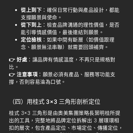
從上到下
：確保日常行動與產品設計，都能
支撐願景與使命。
從下到上
：檢查品牌溝通的理性價值，是否
能引導情感價值，最後連結到願景。
定位檢核
：如果中間有斷層（如價值跟理
念、願景無法串聯）就需要回頭補齊。
👉 好處
：讓品牌有情感溫度，不再只是規格對
比。
👉 注意事項
：願景必須有產品、服務等功能支
撐，否則容易淪為口號。
（四）用桂式 3×3 三角形剖析定位
桂式 3×3 三角形是由奧美集團策略長葉明桂所提
出的工具，完整地將品牌定位拆解出 3 層環環相
扣的層次，包含產品定位、市場定位、傳播定位，