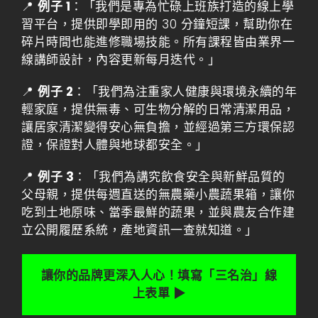
📍
例子 1
：「我們是專為忙碌上班族打造的線上學
習平台，提供即學即用的 30 分鐘短課，幫助你在
碎片時間也能進修職場技能。所有課程皆由業界一
線講師設計，內容更新每月迭代。」
📍
例子 2
：「我們為注重家人健康與環境永續的年
輕家庭，提供無毒、可生物分解的日常清潔用品，
讓居家清潔變得安心無負擔，並經過第三方環保認
證，保證對人體與地球都安全。」
📍
例子 3
：「我們為講究飲食安全與新鮮品質的
父母親，提供每週直送的無農藥小農蔬果箱，讓你
吃到土地原味、當季最鮮的蔬果，並與農友合作建
立公開履歷系統，產地資訊一查就知道。」
讓你的品牌更深入人心！填寫「三名治」線
上表單 ▶